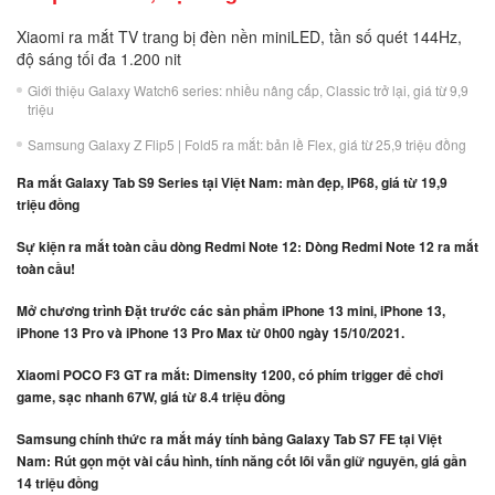
Xiaomi ra mắt TV trang bị đèn nền miniLED, tần số quét 144Hz,
độ sáng tối đa 1.200 nit
Giới thiệu Galaxy Watch6 series: nhiều nâng cấp, Classic trở lại, giá từ 9,9
triệu
Samsung Galaxy Z Flip5 | Fold5 ra mắt: bản lề Flex, giá từ 25,9 triệu đồng
Ra mắt Galaxy Tab S9 Series tại Việt Nam: màn đẹp, IP68, giá từ 19,9
triệu đồng
Sự kiện ra mắt toàn cầu dòng Redmi Note 12: Dòng Redmi Note 12 ra mắt
toàn cầu!
Mở chương trình Đặt trước các sản phẩm iPhone 13 mini, iPhone 13,
iPhone 13 Pro và iPhone 13 Pro Max từ 0h00 ngày 15/10/2021.
Xiaomi POCO F3 GT ra mắt: Dimensity 1200, có phím trigger để chơi
game, sạc nhanh 67W, giá từ 8.4 triệu đồng
Samsung chính thức ra mắt máy tính bảng Galaxy Tab S7 FE tại Việt
Nam: Rút gọn một vài cấu hình, tính năng cốt lõi vẫn giữ nguyên, giá gần
14 triệu đồng