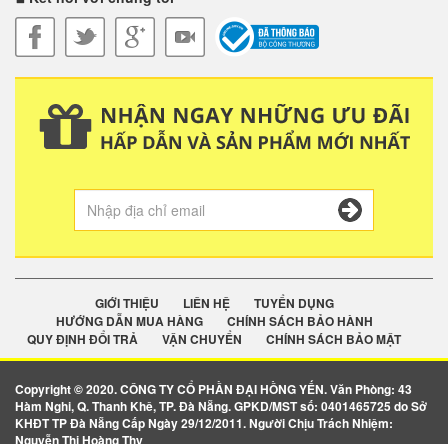
GIỚI THIỆU
LIÊN HỆ
TUYỂN DỤNG
HƯỚNG DẪN MUA HÀNG
CHÍNH SÁCH BẢO HÀNH
QUY ĐỊNH ĐỔI TRẢ
VẬN CHUYỂN
CHÍNH SÁCH BẢO MẬT
Copyright © 2020. CÔNG TY CỔ PHẦN ĐẠI HỒNG YẾN. Văn Phòng: 43
Hàm Nghi, Q. Thanh Khê, TP. Đà Nẵng. GPKD/MST số: 0401465725 do Sở
KHĐT TP Đà Nẵng Cấp Ngày 29/12/2011. Người Chịu Trách Nhiệm:
Nguyễn Thị Hoàng Thy