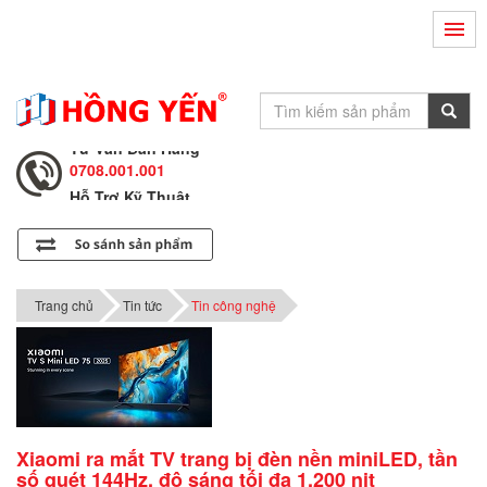
Hỗ Trợ Kỹ Thuật
0708.002.002
Tư Vấn Bán Hàng
0708.001.001
Hỗ Trợ Kỹ Thuật
0708.002.002
Tư Vấn Bán Hàng
0708.001.001
Trang chủ
Tin tức
Tin công nghệ
Xiaomi ra mắt TV trang bị đèn nền miniLED, tần
số quét 144Hz, độ sáng tối đa 1.200 nit