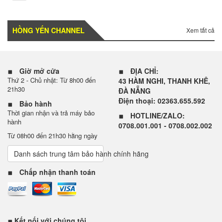
HỒNG YẾN CHANNEL
Xem tất cả
Giờ mở cửa
ĐỊA CHỈ:
Thứ 2 - Chủ nhật: Từ 8h00 đến
43 HÀM NGHI, THANH KHÊ,
21h30
ĐÀ NẴNG
Điện thoại: 02363.655.592
Bảo hành
Thời gian nhận và trả máy bảo
HOTLINE/ZALO:
hành
0708.001.001 - 0708.002.002
Từ 08h00 đến 21h30 hằng ngày
Danh sách trung tâm bảo hành chính hãng
Chấp nhận thanh toán
Kết nối với chúng tôi