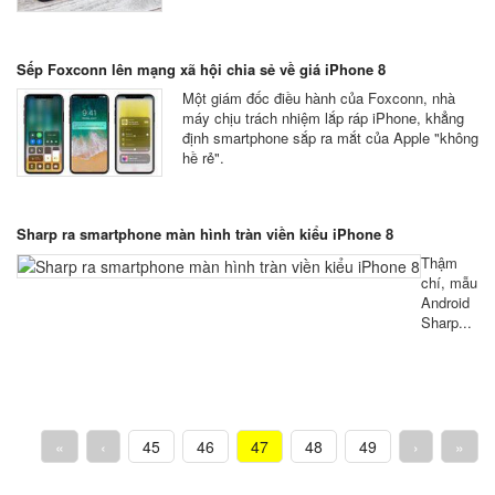
Sếp Foxconn lên mạng xã hội chia sẻ về giá iPhone 8
Một giám đốc điều hành của Foxconn, nhà
máy chịu trách nhiệm lắp ráp iPhone, khẳng
định smartphone sắp ra mắt của Apple "không
hề rẻ".
Sharp ra smartphone màn hình tràn viền kiểu iPhone 8
Thậm
chí, mẫu
Android
Sharp...
«
‹
45
46
47
48
49
›
»