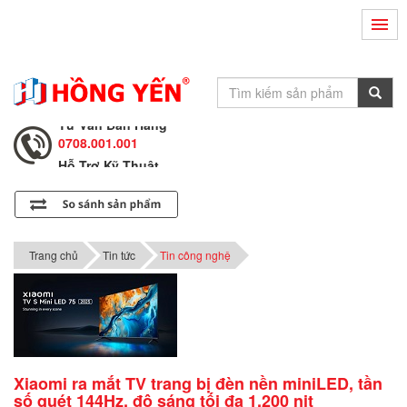
Hỗ Trợ Kỹ Thuật
0708.002.002
Tư Vấn Bán Hàng
0708.001.001
Hỗ Trợ Kỹ Thuật
0708.002.002
Tư Vấn Bán Hàng
0708.001.001
Trang chủ
Tin tức
Tin công nghệ
Xiaomi ra mắt TV trang bị đèn nền miniLED, tần
số quét 144Hz, độ sáng tối đa 1.200 nit