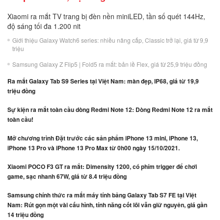
Xiaomi ra mắt TV trang bị đèn nền miniLED, tần số quét 144Hz,
độ sáng tối đa 1.200 nit
Giới thiệu Galaxy Watch6 series: nhiều nâng cấp, Classic trở lại, giá từ 9,9
triệu
Samsung Galaxy Z Flip5 | Fold5 ra mắt: bản lề Flex, giá từ 25,9 triệu đồng
Ra mắt Galaxy Tab S9 Series tại Việt Nam: màn đẹp, IP68, giá từ 19,9
triệu đồng
Sự kiện ra mắt toàn cầu dòng Redmi Note 12: Dòng Redmi Note 12 ra mắt
toàn cầu!
Mở chương trình Đặt trước các sản phẩm iPhone 13 mini, iPhone 13,
iPhone 13 Pro và iPhone 13 Pro Max từ 0h00 ngày 15/10/2021.
Xiaomi POCO F3 GT ra mắt: Dimensity 1200, có phím trigger để chơi
game, sạc nhanh 67W, giá từ 8.4 triệu đồng
Samsung chính thức ra mắt máy tính bảng Galaxy Tab S7 FE tại Việt
Nam: Rút gọn một vài cấu hình, tính năng cốt lõi vẫn giữ nguyên, giá gần
14 triệu đồng