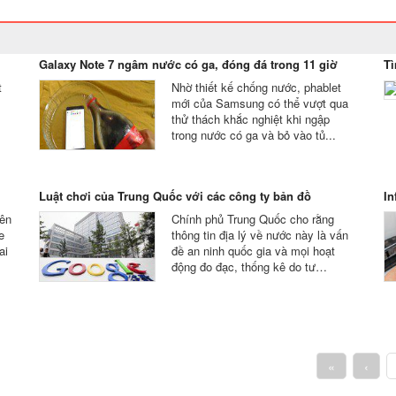
Galaxy Note 7 ngâm nước có ga, đóng đá trong 11 giờ
Tì
t
Nhờ thiết kế chống nước, phablet
mới của Samsung có thể vượt qua
thử thách khắc nghiệt khi ngập
trong nước có ga và bỏ vào tủ...
Luật chơi của Trung Quốc với các công ty bản đồ
In
rên
Chính phủ Trung Quốc cho rằng
e
thông tin địa lý về nước này là vấn
ai
đề an ninh quốc gia và mọi hoạt
động đo đạc, thống kê do tư…
«
‹