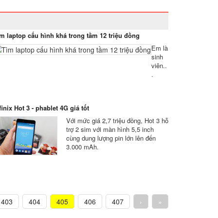
m laptop cấu hình khá trong tầm 12 triệu đồng
Em là
sinh
viên..
.
finix Hot 3 - phablet 4G giá tốt
Với mức giá 2,7 triệu đồng, Hot 3 hỗ
trợ 2 sim với màn hình 5,5 inch
cùng dung lượng pin lớn lên đến
3.000 mAh.
403
404
405
406
407
›
»