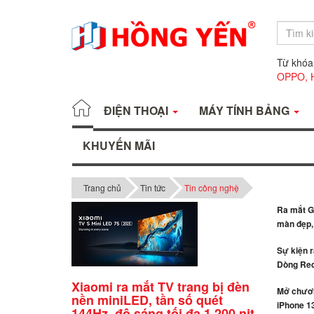
Từ khóa
OPPO,
ĐIỆN THOẠI
MÁY TÍNH BẢNG
KHUYẾN MÃI
Trang chủ
Tin tức
Tin công nghệ
Ra mắt Ga
màn đẹp, 
Sự kiện 
Dòng Red
Xiaomi ra mắt TV trang bị đèn
Mở chươn
nền miniLED, tần số quét
iPhone 13
144Hz, độ sáng tối đa 1.200 nit