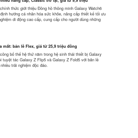
hiều nâng cấp, Classic trở lại, giá từ 9,9 triệu
hính thức giới thiệu Đồng hồ thông minh Galaxy Watch6
i định hướng cá nhân hóa sức khỏe, nâng cấp thiết kế tối ưu
 nghiệm di động cao cấp, cung cấp cho người dùng những
 mắt: bản lề Flex, giá từ 25,9 triệu đồng
ông bố thế hệ thứ năm trong hệ sinh thái thiết bị Galaxy
i tuyệt tác Galaxy Z Flip5 và Galaxy Z Fold5 với bản lề
 nhiều trải nghiệm độc đáo.