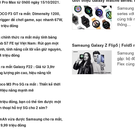
Giới thiệu Galaxy Watch6 series: n
3 Pro Max từ 0h00 ngày 15/10/2021.
Samsung c
series vớ
OCO F3 GT ra mắt: Dimensity 1200,
cùng trải
rigger để chơi game, sạc nhanh 67W,
thông…
4 triệu đồng
chính thức ra mắt máy tính bảng
b S7 FE tại Việt Nam: Rút gọn một
Samsung Galaxy Z Flip5 | Fold5 ra
ình, tính năng cốt lõi vẫn giữ nguyên,
Samsung c
4 triệu đồng
gập: bộ đô
Flex cùng
a mắt Galaxy F22 : Giá từ 3,9tr
g lượng pin cao, hiệu năng tốt
co M3 Pro 5G ra mắt : Thiết kế thời
 Hiệu năng mạnh mẽ
 triệu đồng, bạn có thể tìm được một
n thoại hỗ trợ 5G cho 2 sim?
mAh vừa được Samsung cho ra mắt,
 9,99 triệu đồng