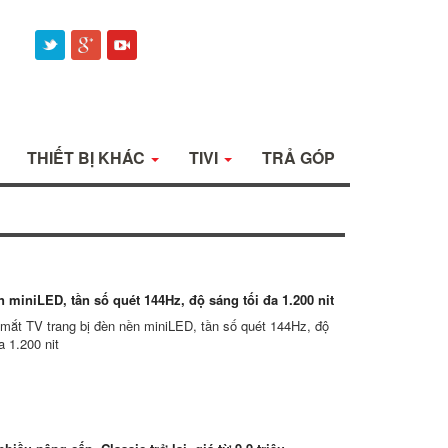
THIẾT BỊ KHÁC
TIVI
TRẢ GÓP
 miniLED, tần số quét 144Hz, độ sáng tối đa 1.200 nit
 mắt TV trang bị đèn nền miniLED, tần số quét 144Hz, độ
a 1.200 nit