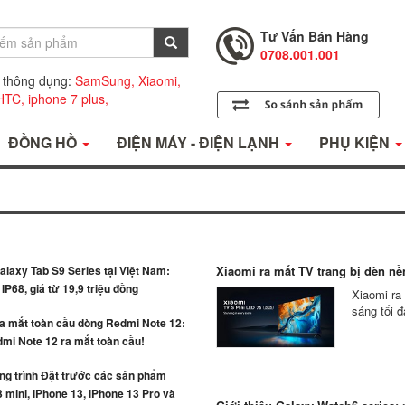
Tư Vấn Bán Hàng
0708.001.001
Hỗ Trợ Kỹ Thuật
0708.002.002
 thông dụng:
SamSung,
Xiaomi,
HTC,
iphone 7 plus,
Tư Vấn Bán Hàng
0708.001.001
ĐỒNG HỒ
ĐIỆN MÁY - ĐIỆN LẠNH
PHỤ KIỆN
laxy Tab S9 Series tại Việt Nam:
Xiaomi ra mắt TV trang bị đèn nền
IP68, giá từ 19,9 triệu đồng
Xiaomi ra
sáng tối đ
ra mắt toàn cầu dòng Redmi Note 12:
mi Note 12 ra mắt toàn cầu!
g trình Đặt trước các sản phẩm
 mini, iPhone 13, iPhone 13 Pro và