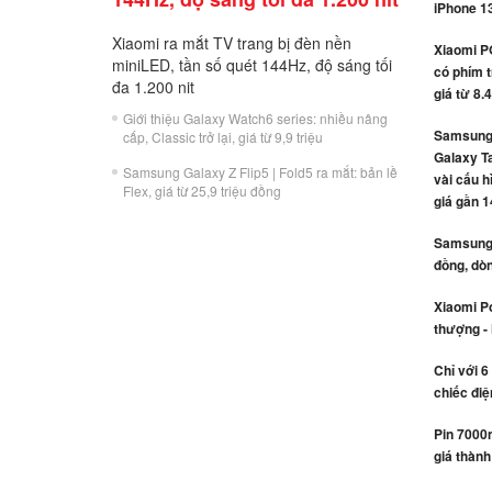
iPhone 1
Xiaomi ra mắt TV trang bị đèn nền
Xiaomi P
miniLED, tần số quét 144Hz, độ sáng tối
có phím t
đa 1.200 nit
giá từ 8.
Giới thiệu Galaxy Watch6 series: nhiều nâng
Samsung 
cấp, Classic trở lại, giá từ 9,9 triệu
Galaxy Ta
Samsung Galaxy Z Flip5 | Fold5 ra mắt: bản lề
vài cấu h
Flex, giá từ 25,9 triệu đồng
giá gần 1
Samsung r
đồng, dòn
Xiaomi Po
thượng -
Chỉ với 6
chiếc điệ
Pin 7000
giá thành