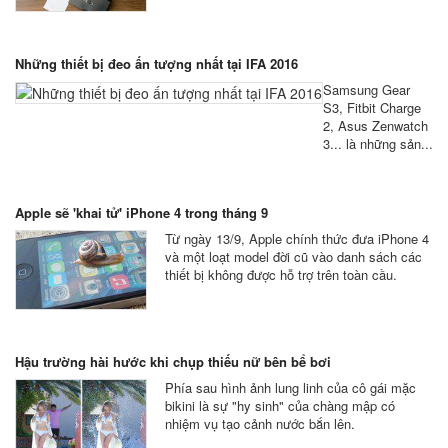
Những thiết bị đeo ấn tượng nhất tại IFA 2016
Samsung Gear
S3, Fitbit Charge
2, Asus Zenwatch
3... là những sản...
Apple sẽ 'khai tử' iPhone 4 trong tháng 9
Từ ngày 13/9, Apple chính thức đưa iPhone 4
và một loạt model đời cũ vào danh sách các
thiết bị không được hỗ trợ trên toàn cầu.
Hậu trường hài hước khi chụp thiếu nữ bên bể bơi
Phía sau hình ảnh lung linh của cô gái mặc
bikini là sự "hy sinh" của chàng mập có
nhiệm vụ tạo cảnh nước bắn lên.