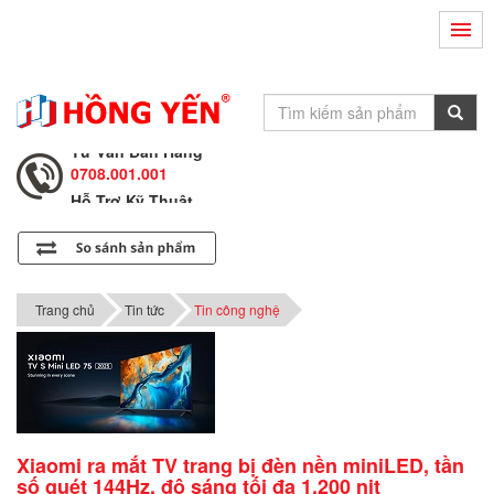
Hỗ Trợ Kỹ Thuật
0708.002.002
Tư Vấn Bán Hàng
0708.001.001
Hỗ Trợ Kỹ Thuật
0708.002.002
Tư Vấn Bán Hàng
0708.001.001
Trang chủ
Tin tức
Tin công nghệ
Xiaomi ra mắt TV trang bị đèn nền miniLED, tần
số quét 144Hz, độ sáng tối đa 1.200 nit