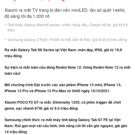
Xiaomi ra mắt TV trang bị đèn nền miniLED, tần số quét 144Hz,
độ sáng tối đa 1.200 nit
Giới thiệu Galaxy Watch6 series: nhiều nâng cấp, Classic trở lại, giá từ 9,9
triệu
Samsung Galaxy Z Flip5 | Fold5 ra mắt: bản lề Flex, giá từ 25,9 triệu đồng
Ra mắt Galaxy Tab S9 Series tại Việt Nam: màn đẹp, IP68, giá từ 19,9
triệu đồng
Sự kiện ra mắt toàn cầu dòng Redmi Note 12: Dòng Redmi Note 12 ra mắt
toàn cầu!
Mở chương trình Đặt trước các sản phẩm iPhone 13 mini, iPhone 13,
iPhone 13 Pro và iPhone 13 Pro Max từ 0h00 ngày 15/10/2021.
Xiaomi POCO F3 GT ra mắt: Dimensity 1200, có phím trigger để chơi
game, sạc nhanh 67W, giá từ 8.4 triệu đồng
Samsung chính thức ra mắt máy tính bảng Galaxy Tab S7 FE tại Việt
Nam: Rút gọn một vài cấu hình, tính năng cốt lõi vẫn giữ nguyên, giá gần
14 triệu đồng