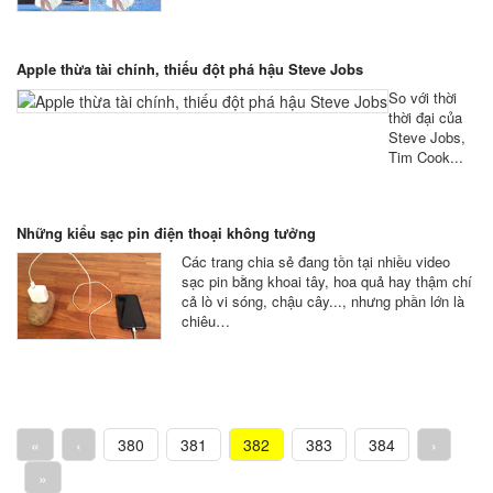
Apple thừa tài chính, thiếu đột phá hậu Steve Jobs
So với thời
thời đại của
Steve Jobs,
Tim Cook...
Những kiểu sạc pin điện thoại không tưởng
Các trang chia sẻ đang tồn tại nhiều video
sạc pin bằng khoai tây, hoa quả hay thậm chí
cả lò vi sóng, chậu cây..., nhưng phần lớn là
chiêu…
«
‹
380
381
382
383
384
›
»