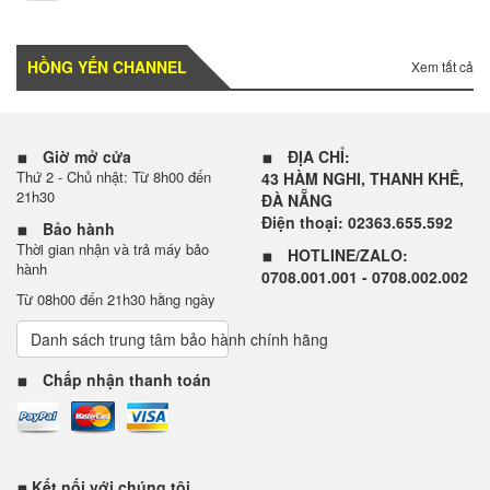
HỒNG YẾN CHANNEL
Xem tất cả
Giờ mở cửa
ĐỊA CHỈ:
Thứ 2 - Chủ nhật: Từ 8h00 đến
43 HÀM NGHI, THANH KHÊ,
21h30
ĐÀ NẴNG
Điện thoại: 02363.655.592
Bảo hành
Thời gian nhận và trả máy bảo
HOTLINE/ZALO:
hành
0708.001.001 - 0708.002.002
Từ 08h00 đến 21h30 hằng ngày
Danh sách trung tâm bảo hành chính hãng
Chấp nhận thanh toán
Kết nối với chúng tôi