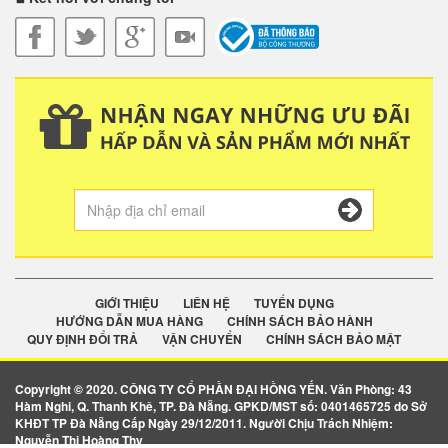
GIỚI THIỆU
LIÊN HỆ
TUYỂN DỤNG
HƯỚNG DẪN MUA HÀNG
CHÍNH SÁCH BẢO HÀNH
QUY ĐỊNH ĐỔI TRẢ
VẬN CHUYỂN
CHÍNH SÁCH BẢO MẬT
Copyright © 2020. CÔNG TY CỔ PHẦN ĐẠI HỒNG YẾN. Văn Phòng: 43
Hàm Nghi, Q. Thanh Khê, TP. Đà Nẵng. GPKD/MST số: 0401465725 do Sở
KHĐT TP Đà Nẵng Cấp Ngày 29/12/2011. Người Chịu Trách Nhiệm:
Nguyễn Thị Hoàng Thy