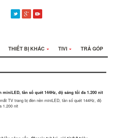
THIẾT BỊ KHÁC
TIVI
TRẢ GÓP
 miniLED, tần số quét 144Hz, độ sáng tối đa 1.200 nit
 mắt TV trang bị đèn nền miniLED, tần số quét 144Hz, độ
a 1.200 nit