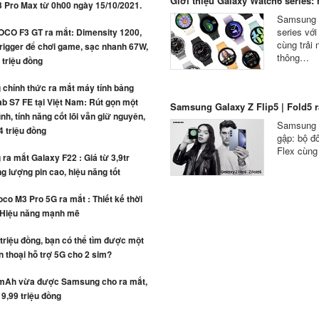
Giới thiệu Galaxy Watch6 series: n
3 Pro Max từ 0h00 ngày 15/10/2021.
Samsung c
series vớ
OCO F3 GT ra mắt: Dimensity 1200,
cùng trải
rigger để chơi game, sạc nhanh 67W,
thông…
4 triệu đồng
chính thức ra mắt máy tính bảng
b S7 FE tại Việt Nam: Rút gọn một
Samsung Galaxy Z Flip5 | Fold5 ra
ình, tính năng cốt lõi vẫn giữ nguyên,
Samsung c
4 triệu đồng
gập: bộ đô
Flex cùng
a mắt Galaxy F22 : Giá từ 3,9tr
g lượng pin cao, hiệu năng tốt
co M3 Pro 5G ra mắt : Thiết kế thời
 Hiệu năng mạnh mẽ
 triệu đồng, bạn có thể tìm được một
n thoại hỗ trợ 5G cho 2 sim?
mAh vừa được Samsung cho ra mắt,
 9,99 triệu đồng