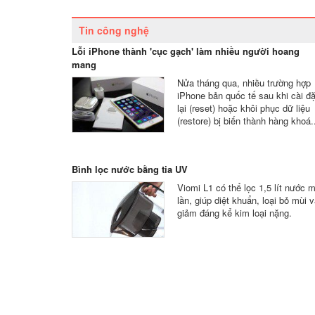
Tin công nghệ
Lỗi iPhone thành 'cục gạch' làm nhiều người hoang
mang
Nửa tháng qua, nhiều trường hợp
iPhone bản quốc tế sau khi cài đặ
lại (reset) hoặc khôi phục dữ liệu
(restore) bị biến thành hàng khoá.
Bình lọc nước bằng tia UV
Viomi L1 có thể lọc 1,5 lít nước m
lần, giúp diệt khuẩn, loại bỏ mùi 
giảm đáng kể kim loại nặng.