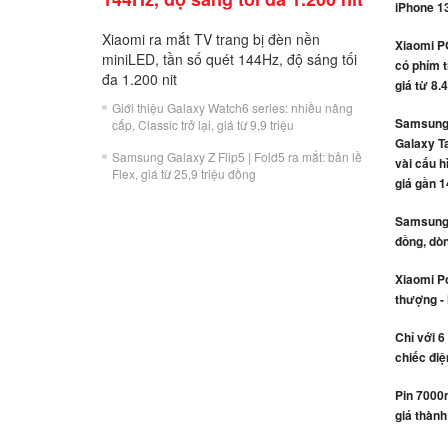
iPhone 1
Xiaomi ra mắt TV trang bị đèn nền
Xiaomi P
miniLED, tần số quét 144Hz, độ sáng tối
có phím t
đa 1.200 nit
giá từ 8.
Giới thiệu Galaxy Watch6 series: nhiều nâng
Samsung 
cấp, Classic trở lại, giá từ 9,9 triệu
Galaxy Ta
Samsung Galaxy Z Flip5 | Fold5 ra mắt: bản lề
vài cấu h
Flex, giá từ 25,9 triệu đồng
giá gần 1
Samsung r
đồng, dòn
Xiaomi Po
thượng -
Chỉ với 6
chiếc điệ
Pin 7000
giá thành