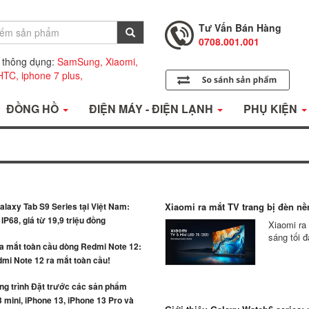
Tư Vấn Bán Hàng
0708.001.001
Hỗ Trợ Kỹ Thuật
0708.002.002
 thông dụng:
SamSung,
Xiaomi,
HTC,
iphone 7 plus,
Tư Vấn Bán Hàng
0708.001.001
ĐỒNG HỒ
ĐIỆN MÁY - ĐIỆN LẠNH
PHỤ KIỆN
laxy Tab S9 Series tại Việt Nam:
Xiaomi ra mắt TV trang bị đèn nền
IP68, giá từ 19,9 triệu đồng
Xiaomi ra
sáng tối đ
ra mắt toàn cầu dòng Redmi Note 12:
mi Note 12 ra mắt toàn cầu!
g trình Đặt trước các sản phẩm
 mini, iPhone 13, iPhone 13 Pro và