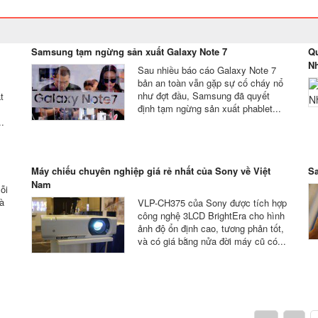
Samsung tạm ngừng sản xuất Galaxy Note 7
Qu
Nh
Sau nhiều báo cáo Galaxy Note 7
bản an toàn vẫn gặp sự cố cháy nổ
như đợt đầu, Samsung đã quyết
t
định tạm ngừng sản xuất phablet...
..
Máy chiếu chuyên nghiệp giá rẻ nhất của Sony về Việt
Sa
Nam
ỗi
và
VLP-CH375 của Sony được tích hợp
công nghệ 3LCD BrightEra cho hình
ảnh độ ổn định cao, tương phản tốt,
và có giá bằng nửa đời máy cũ có...