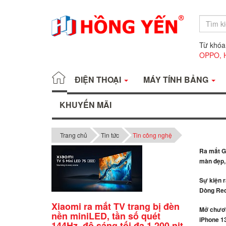
Từ khóa
OPPO,
ĐIỆN THOẠI
MÁY TÍNH BẢNG
KHUYẾN MÃI
Trang chủ
Tin tức
Tin công nghệ
Ra mắt Ga
màn đẹp, 
Sự kiện 
Dòng Red
Xiaomi ra mắt TV trang bị đèn
Mở chươn
nền miniLED, tần số quét
iPhone 13
144Hz, độ sáng tối đa 1.200 nit