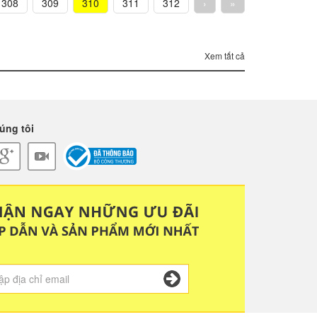
308
309
310
311
312
›
»
Xem tất cả
úng tôi