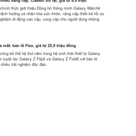
hiều nâng cấp, Classic trở lại, giá từ 9,9 triệu
hính thức giới thiệu Đồng hồ thông minh Galaxy Watch6
i định hướng cá nhân hóa sức khỏe, nâng cấp thiết kế tối ưu
 nghiệm di động cao cấp, cung cấp cho người dùng những
 mắt: bản lề Flex, giá từ 25,9 triệu đồng
ông bố thế hệ thứ năm trong hệ sinh thái thiết bị Galaxy
i tuyệt tác Galaxy Z Flip5 và Galaxy Z Fold5 với bản lề
 nhiều trải nghiệm độc đáo.