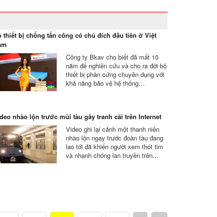
 thiết bị chống tấn công có chủ đích đầu tiên ở Việt
am
Công ty Bkav cho biết đã mất 10
năm để nghiên cứu và cho ra đời bộ
thiết bị phần cứng chuyên dụng với
khả năng bảo vệ hệ thống…
deo nhào lộn trước mũi tàu gây tranh cãi trên Internet
Video ghi lại cảnh một thanh niên
nhào lộn ngay trước đoàn tàu đang
lao tới đã khiến người xem thót tim
và nhanh chóng lan truyền trên...