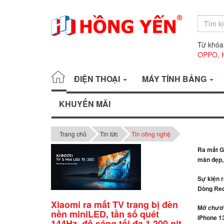
Từ khóa
OPPO,
ĐIỆN THOẠI
MÁY TÍNH BẢNG
KHUYẾN MÃI
Trang chủ
Tin tức
Tin công nghệ
Ra mắt Ga
màn đẹp, 
Sự kiện 
Dòng Red
Xiaomi ra mắt TV trang bị đèn
Mở chươn
nền miniLED, tần số quét
iPhone 13
144Hz, độ sáng tối đa 1.200 nit