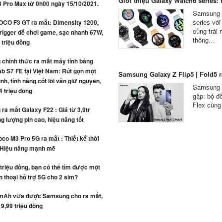
Giới thiệu Galaxy Watch6 series: n
3 Pro Max từ 0h00 ngày 15/10/2021.
Samsung c
series vớ
OCO F3 GT ra mắt: Dimensity 1200,
cùng trải
rigger để chơi game, sạc nhanh 67W,
thông…
4 triệu đồng
chính thức ra mắt máy tính bảng
b S7 FE tại Việt Nam: Rút gọn một
Samsung Galaxy Z Flip5 | Fold5 ra
ình, tính năng cốt lõi vẫn giữ nguyên,
Samsung c
4 triệu đồng
gập: bộ đô
Flex cùng
a mắt Galaxy F22 : Giá từ 3,9tr
g lượng pin cao, hiệu năng tốt
co M3 Pro 5G ra mắt : Thiết kế thời
 Hiệu năng mạnh mẽ
 triệu đồng, bạn có thể tìm được một
n thoại hỗ trợ 5G cho 2 sim?
mAh vừa được Samsung cho ra mắt,
 9,99 triệu đồng