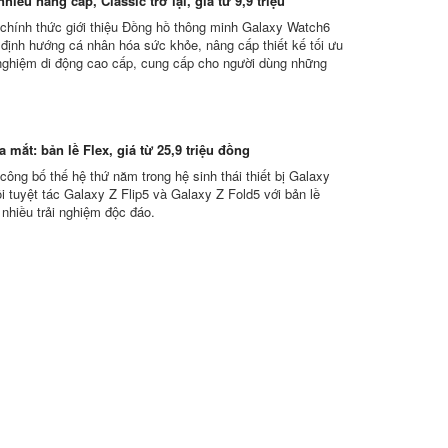
hiều nâng cấp, Classic trở lại, giá từ 9,9 triệu
hính thức giới thiệu Đồng hồ thông minh Galaxy Watch6
i định hướng cá nhân hóa sức khỏe, nâng cấp thiết kế tối ưu
 nghiệm di động cao cấp, cung cấp cho người dùng những
 mắt: bản lề Flex, giá từ 25,9 triệu đồng
ông bố thế hệ thứ năm trong hệ sinh thái thiết bị Galaxy
i tuyệt tác Galaxy Z Flip5 và Galaxy Z Fold5 với bản lề
 nhiều trải nghiệm độc đáo.