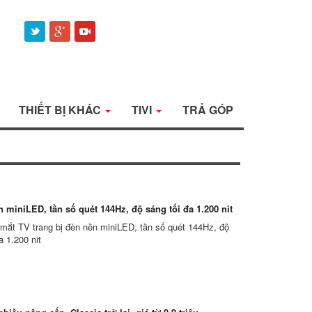
THIẾT BỊ KHÁC
TIVI
TRẢ GÓP
 miniLED, tần số quét 144Hz, độ sáng tối đa 1.200 nit
 mắt TV trang bị đèn nền miniLED, tần số quét 144Hz, độ
a 1.200 nit