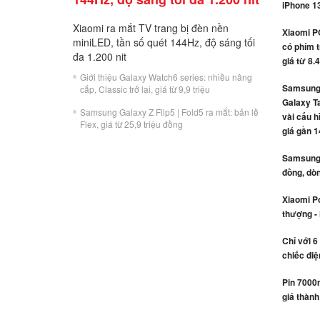
iPhone 1
Xiaomi ra mắt TV trang bị đèn nền
Xiaomi P
miniLED, tần số quét 144Hz, độ sáng tối
có phím t
đa 1.200 nit
giá từ 8.
Giới thiệu Galaxy Watch6 series: nhiều nâng
Samsung 
cấp, Classic trở lại, giá từ 9,9 triệu
Galaxy Ta
Samsung Galaxy Z Flip5 | Fold5 ra mắt: bản lề
vài cấu h
Flex, giá từ 25,9 triệu đồng
giá gần 1
Samsung r
đồng, dòn
Xiaomi Po
thượng -
Chỉ với 6
chiếc điệ
Pin 7000
giá thành