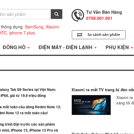
Tư Vấn Bán Hàng
0708.001.001
Hỗ Trợ Kỹ Thuật
0708.002.002
 thông dụng:
SamSung,
Xiaomi,
HTC,
iphone 7 plus,
Tư Vấn Bán Hàng
0708.001.001
ĐỒNG HỒ
ĐIỆN MÁY - ĐIỆN LẠNH
PHỤ KIỆN
laxy Tab S9 Series tại Việt Nam:
Xiaomi ra mắt TV trang bị đèn nền
IP68, giá từ 19,9 triệu đồng
Xiaomi ra
sáng tối đ
ra mắt toàn cầu dòng Redmi Note 12:
mi Note 12 ra mắt toàn cầu!
g trình Đặt trước các sản phẩm
 mini, iPhone 13, iPhone 13 Pro và