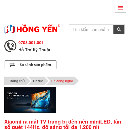
Hỗ Trợ Kỹ Thuật
0708.002.002
Tư Vấn Bán Hàng
0708.001.001
Hỗ Trợ Kỹ Thuật
0708.002.002
Tư Vấn Bán Hàng
0708.001.001
Trang chủ
Tin tức
Tin công nghệ
Xiaomi ra mắt TV trang bị đèn nền miniLED, tần
số quét 144Hz, độ sáng tối đa 1.200 nit