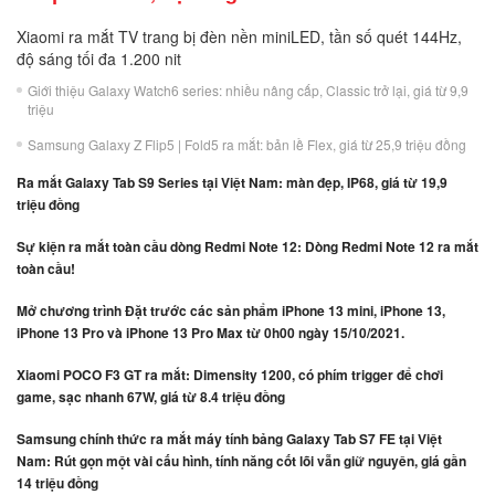
Xiaomi ra mắt TV trang bị đèn nền miniLED, tần số quét 144Hz,
độ sáng tối đa 1.200 nit
Giới thiệu Galaxy Watch6 series: nhiều nâng cấp, Classic trở lại, giá từ 9,9
triệu
Samsung Galaxy Z Flip5 | Fold5 ra mắt: bản lề Flex, giá từ 25,9 triệu đồng
Ra mắt Galaxy Tab S9 Series tại Việt Nam: màn đẹp, IP68, giá từ 19,9
triệu đồng
Sự kiện ra mắt toàn cầu dòng Redmi Note 12: Dòng Redmi Note 12 ra mắt
toàn cầu!
Mở chương trình Đặt trước các sản phẩm iPhone 13 mini, iPhone 13,
iPhone 13 Pro và iPhone 13 Pro Max từ 0h00 ngày 15/10/2021.
Xiaomi POCO F3 GT ra mắt: Dimensity 1200, có phím trigger để chơi
game, sạc nhanh 67W, giá từ 8.4 triệu đồng
Samsung chính thức ra mắt máy tính bảng Galaxy Tab S7 FE tại Việt
Nam: Rút gọn một vài cấu hình, tính năng cốt lõi vẫn giữ nguyên, giá gần
14 triệu đồng