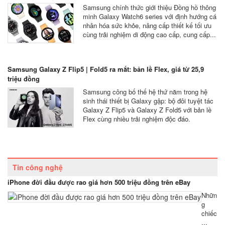
Samsung chính thức giới thiệu Đồng hồ thông
minh Galaxy Watch6 series với định hướng cá
nhân hóa sức khỏe, nâng cấp thiết kế tối ưu
cùng trải nghiệm di động cao cấp, cung cấp...
Samsung Galaxy Z Flip5 | Fold5 ra mắt: bản lề Flex, giá từ 25,9
triệu đồng
Samsung công bố thế hệ thứ năm trong hệ
sinh thái thiết bị Galaxy gập: bộ đôi tuyệt tác
Galaxy Z Flip5 và Galaxy Z Fold5 với bản lề
Flex cùng nhiều trải nghiệm độc đáo.
Tin công nghệ
iPhone đời đầu được rao giá hơn 500 triệu đồng trên eBay
Nhữn
g
chiếc
...