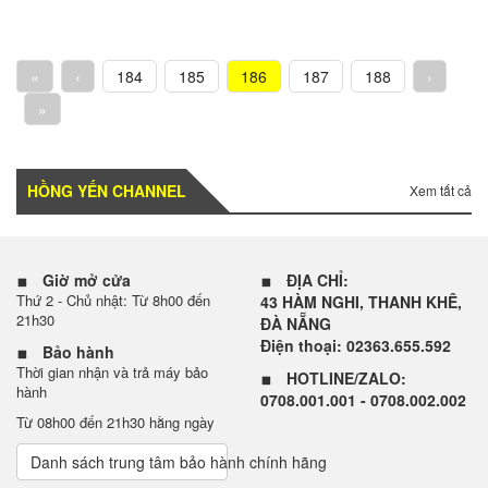
«
‹
184
185
186
187
188
›
»
HỒNG YẾN CHANNEL
Xem tất cả
Giờ mở cửa
ĐỊA CHỈ:
Thứ 2 - Chủ nhật: Từ 8h00 đến
43 HÀM NGHI, THANH KHÊ,
21h30
ĐÀ NẴNG
Điện thoại: 02363.655.592
Bảo hành
Thời gian nhận và trả máy bảo
HOTLINE/ZALO:
hành
0708.001.001 - 0708.002.002
Từ 08h00 đến 21h30 hằng ngày
Danh sách trung tâm bảo hành chính hãng