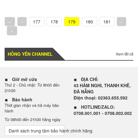
«
‹
177
178
179
180
181
›
»
HỒNG YẾN CHANNEL
Xem tất cả
Giờ mở cửa
ĐỊA CHỈ:
Thứ 2 - Chủ nhật: Từ 8h00 đến
43 HÀM NGHI, THANH KHÊ,
21h30
ĐÀ NẴNG
Điện thoại: 02363.655.592
Bảo hành
Thời gian nhận và trả máy bảo
HOTLINE/ZALO:
hành
0708.001.001 - 0708.002.002
Từ 08h00 đến 21h30 hằng ngày
Danh sách trung tâm bảo hành chính hãng