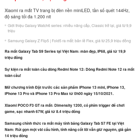
Xiaomi ra mắt TV trang bị đèn nền miniLED, tần số quét 144Hz,
độ sáng tối đa 1.200 nit
Giới thiệu Galaxy Watch6 series: nhiều nâng cấp, Classic trở lại, giá từ 9,9
triệu
Samsung Galaxy Z Flip5 | Fold5 ra mắt: bản lề Flex, giá từ 25,9 triệu đồng
Ra mắt Galaxy Tab S9 Series tại Việt Nam: màn đẹp, IP68, giá từ 19,9
triệu đồng
Sự kiện ra mắt toàn cầu dòng Redmi Note 12: Dòng Redmi Note 12 ra mắt
toàn cầu!
Mở chương trình Đặt trước các sản phẩm iPhone 13 mini, iPhone 13,
iPhone 13 Pro và iPhone 13 Pro Max từ 0h00 ngày 15/10/2021.
Xiaomi POCO F3 GT ra mắt: Dimensity 1200, có phím trigger để chơi
game, sạc nhanh 67W, giá từ 8.4 triệu đồng
Samsung chính thức ra mắt máy tính bảng Galaxy Tab S7 FE tại Việt
Nam: Rút gọn một vài cấu hình, tính năng cốt lõi vẫn giữ nguyên, giá gần
14 triệu đồng