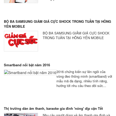
BỘ BA SAMSUNG GIẢM GIÁ CỰC SHOCK TRONG TUẦN TẠI HỒNG
YẾN MOBILE
BỘ BA SAMSUNG GIẢM GIÁ CỰC SHOCK
TRONG TUẦN TẠI HỒNG YẾN MOBILE
Smartband nổi bật năm 2016
2016 chứng kiến sự lên ngôi của
vòng đeo thông minh (smartband) với
mẫu mã đa dạng, nhiều tính năng,
hướng tới nhu cầu theo dõi sức...
Thị trường dàn âm thanh, karaoke gia đình 'nóng' dịp cận Tết
Nhu cầu người dùng về âm thanh gia đình và