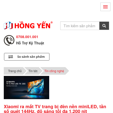
Hỗ Trợ Kỹ Thuật
0708.002.002
Tư Vấn Bán Hàng
0708.001.001
Hỗ Trợ Kỹ Thuật
0708.002.002
Tư Vấn Bán Hàng
0708.001.001
Trang chủ
Tin tức
Tin công nghệ
Xiaomi ra mắt TV trang bị đèn nền miniLED, tần
số quét 144Hz, độ sáng tối đa 1.200 nit