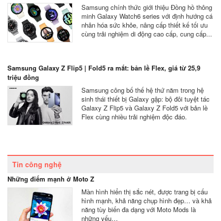
Samsung chính thức giới thiệu Đồng hồ thông
minh Galaxy Watch6 series với định hướng cá
nhân hóa sức khỏe, nâng cấp thiết kế tối ưu
cùng trải nghiệm di động cao cấp, cung cấp...
Samsung Galaxy Z Flip5 | Fold5 ra mắt: bản lề Flex, giá từ 25,9
triệu đồng
Samsung công bố thế hệ thứ năm trong hệ
sinh thái thiết bị Galaxy gập: bộ đôi tuyệt tác
Galaxy Z Flip5 và Galaxy Z Fold5 với bản lề
Flex cùng nhiều trải nghiệm độc đáo.
Tin công nghệ
Những điểm mạnh ở Moto Z
Màn hình hiển thị sắc nét, được trang bị cấu
hình mạnh, khả năng chụp hình đẹp… và khả
năng tùy biến đa dạng với Moto Mods là
những yếu…