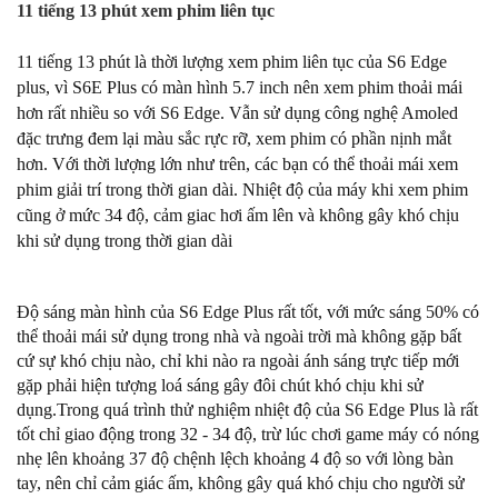
11 tiếng 13 phút xem phim liên tục
11 tiếng 13 phút là thời lượng xem phim liên tục của S6 Edge
plus, vì S6E Plus có màn hình 5.7 inch nên xem phim thoải mái
hơn rất nhiều so với S6 Edge. Vẫn sử dụng công nghệ Amoled
đặc trưng đem lại màu sắc rực rỡ, xem phim có phần nịnh mắt
hơn. Với thời lượng lớn như trên, các bạn có thể thoải mái xem
phim giải trí trong thời gian dài. Nhiệt độ của máy khi xem phim
cũng ở mức 34 độ, cảm giac hơi ấm lên và không gây khó chịu
khi sử dụng trong thời gian dài
Độ sáng màn hình của S6 Edge Plus rất tốt, với mức sáng 50% có
thể thoải mái sử dụng trong nhà và ngoài trời mà không gặp bất
cứ sự khó chịu nào, chỉ khi nào ra ngoài ánh sáng trực tiếp mới
gặp phải hiện tượng loá sáng gây đôi chút khó chịu khi sử
dụng.
Trong quá trình thử nghiệm nhiệt độ của S6 Edge Plus là rất
tốt chỉ giao động trong 32 - 34 độ, trừ lúc chơi game máy có nóng
nhẹ lên khoảng 37 độ chệnh lệch khoảng 4 độ so với lòng bàn
tay, nên chỉ cảm giác ấm, không gây quá khó chịu cho người sử