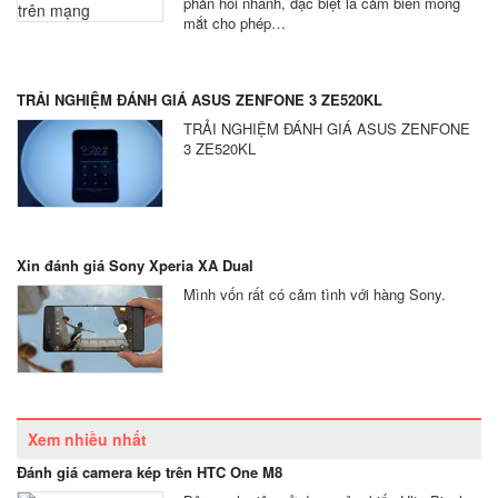
phản hồi nhanh, đặc biệt là cảm biến mống
mắt cho phép…
TRẢI NGHIỆM ĐÁNH GIÁ ASUS ZENFONE 3 ZE520KL
TRẢI NGHIỆM ĐÁNH GIÁ ASUS ZENFONE
3 ZE520KL
Xin đánh giá Sony Xperia XA Dual
Mình vốn rất có cảm tình với hàng Sony.
Xem nhiều nhất
Đánh giá camera kép trên HTC One M8