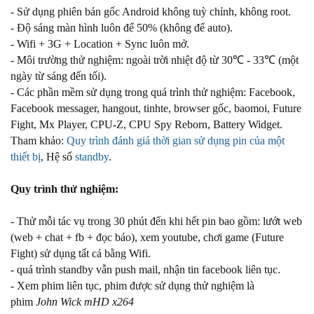
- Sử dụng phiên bản gốc Android không tuỳ chỉnh, không root.
- Độ sáng màn hình luôn để 50% (không để auto).
- Wifi + 3G + Location + Sync luôn mở.
- Môi trường thử nghiệm: ngoài trời nhiệt độ từ 30℃ - 33℃ (một
ngày từ sáng đến tối).
- Các phần mềm sử dụng trong quá trình thử nghiệm: Facebook,
Facebook messager, hangout, tinhte, browser gốc, baomoi, Future
Fight, Mx Player, CPU-Z, CPU Spy Reborn, Battery Widget.
Tham khảo:
Quy trình đánh giá thời gian sử dụng pin của một
thiết bị
, Hệ số
standby
.
Quy trình thử nghiệm:
- Thử mỗi tác vụ trong 30 phút đến khi hết pin bao gồm: lướt web
(web + chat + fb + đọc báo), xem youtube, chơi game (Future
Fight) sử dụng tất cả bằng Wifi.
- quá trình standby vẫn push mail, nhận tin facebook liên tục.
- Xem phim liên tục, phim được sử dụng thử nghiệm là
phim
John Wick mHD x264