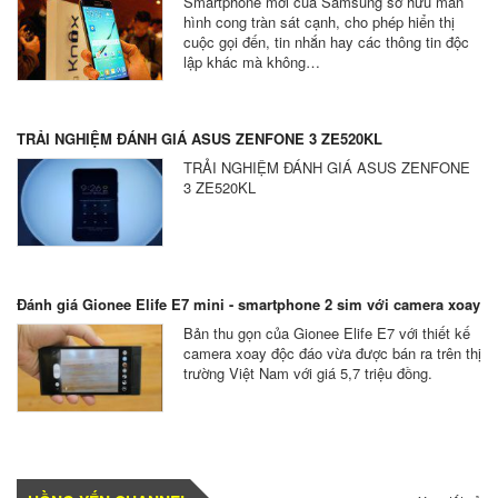
Smartphone mới của Samsung sở hữu màn
hình cong tràn sát cạnh, cho phép hiển thị
cuộc gọi đến, tin nhắn hay các thông tin độc
lập khác mà không…
TRẢI NGHIỆM ĐÁNH GIÁ ASUS ZENFONE 3 ZE520KL
TRẢI NGHIỆM ĐÁNH GIÁ ASUS ZENFONE
3 ZE520KL
Đánh giá Gionee Elife E7 mini - smartphone 2 sim với camera xoay
Bản thu gọn của Gionee Elife E7 với thiết kế
camera xoay độc đáo vừa được bán ra trên thị
trường Việt Nam với giá 5,7 triệu đồng.