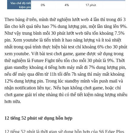
Theo bảng ở trên, mình thử nghiệm lướt web 4 lần thì trong đó 3
lần cho kết quả tiêu hao 7% dung lượng pin, một lần tăng lên 9%.
Như vậy trung bình mỗi 30 phút lướt web tiêu tốn khoảng 7.5%
pin.
Xem youtube là tiến trình ít hao năng lượng và ít toả nhiệt
nhất trong quá trình thực hiện bài test chỉ khoảng 6% cho 30 phút
xem youtube. Với bài test chơi game, game được sử dụng trong
thử nghiệm là Future Fight tiêu tốn cho mỗi 30 phút là 9%. Thời
gian standby khoảng 4 tiếng hơn máy mất đi 7% dung lượng pin,
nếu để máy qua đêm từ 11h tối đến 7h sáng thì máy mất khoảng
12% dung lượng pin. Trong lúc standby mình vẫn push mail và
nhận notification liên tục. Nếu bạn không chơi game, hoặc chỉ
chơi game giải trí nhẹ nhàng thì có thể tiết kiệm năng lượng nhiều
hơn nữa.
12 tiếng 52 phút sử dụng hỗn hợp
12 tiếng 52 phút là thời gian sử dụng hỗn hợp của S6 Edge Plus