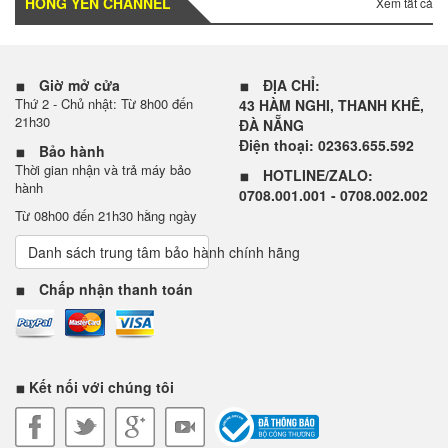
HỒNG YẾN CHANNEL
Xem tất cả
Giờ mở cửa
ĐỊA CHỈ:
Thứ 2 - Chủ nhật: Từ 8h00 đến
43 HÀM NGHI, THANH KHÊ,
21h30
ĐÀ NẴNG
Điện thoại: 02363.655.592
Bảo hành
Thời gian nhận và trả máy bảo
HOTLINE/ZALO:
hành
0708.001.001 - 0708.002.002
Từ 08h00 đến 21h30 hằng ngày
Danh sách trung tâm bảo hành chính hãng
Chấp nhận thanh toán
Kết nối với chúng tôi