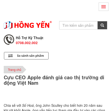
Hỗ Trợ Kỹ Thuật
0708.002.002
Tư Vấn Bán Hàng
0708.001.001
Hỗ Trợ Kỹ Thuật
0708.002.002
Tư Vấn Bán Hàng
0708.001.001
Trang chủ
Cựu CEO Apple đánh giá cao thị trường di
động Việt Nam
Chia sẻ với
Số Hoá
, ông John Sculley cho biết hơn 20 năm sau
khi rời khỏi Apple, ông vẫn tiếp tục tham gia đầu tư vào các công