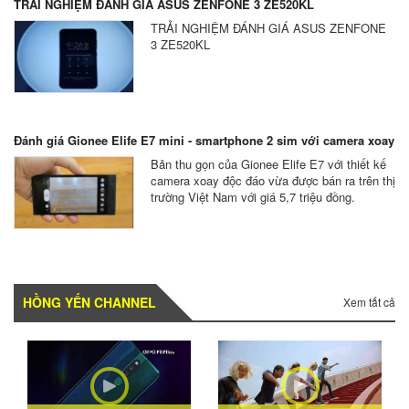
TRẢI NGHIỆM ĐÁNH GIÁ ASUS ZENFONE 3 ZE520KL
TRẢI NGHIỆM ĐÁNH GIÁ ASUS ZENFONE
3 ZE520KL
Đánh giá Gionee Elife E7 mini - smartphone 2 sim với camera xoay
Bản thu gọn của Gionee Elife E7 với thiết kế
camera xoay độc đáo vừa được bán ra trên thị
trường Việt Nam với giá 5,7 triệu đồng.
HỒNG YẾN CHANNEL
Xem tất cả