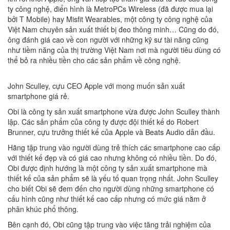
ty công nghệ, điển hình là MetroPCs Wireless (đã được mua lại
bởi T Mobile) hay Misfit Wearables, một công ty công nghệ của
Việt Nam chuyên sản xuất thiết bị đeo thông minh… Cũng do đó,
ông đánh giá cao về con người với những kỹ sư tài năng cũng
như tiềm năng của thị trường Việt Nam nơi mà người tiêu dùng có
thể bỏ ra nhiều tiền cho các sản phẩm về công nghệ.
John Sculley, cựu CEO Apple với mong muốn sản xuất
smartphone giá rẻ.
Obi là công ty sản xuất smartphone vừa được John Sculley thành
lập. Các sản phẩm của công ty được đội thiết kế do Robert
Brunner, cựu trưởng thiết kế của Apple và Beats Audio dẫn đầu.
Hãng tập trung vào người dùng trẻ thích các smartphone cao cấp
với thiết kế đẹp và có giá cao nhưng không có nhiều tiền. Do đó,
Obi được định hướng là một công ty sản xuất smartphone mà
thiết kế của sản phẩm sẽ là yếu tố quan trọng nhất.
John Sculley
cho biết
Obi sẽ đem đến cho người dùng những smartphone có
cấu hình cũng như thiết kế cao cấp nhưng có mức giá nằm ở
phân khúc phổ thông.
Bên cạnh đó, Obi cũng tập trung vào việc tăng trải nghiệm của