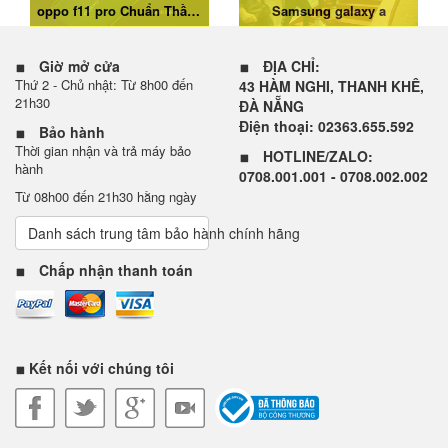
oppo f11 pro Chuẩn Thần Thái Sáng Chân Dung
Samsung galaxy a
Giờ mở cửa
ĐỊA CHỈ:
Thứ 2 - Chủ nhật: Từ 8h00 đến
43 HÀM NGHI, THANH KHÊ,
21h30
ĐÀ NẴNG
Điện thoại: 02363.655.592
Bảo hành
Thời gian nhận và trả máy bảo
HOTLINE/ZALO:
hành
0708.001.001 - 0708.002.002
Từ 08h00 đến 21h30 hằng ngày
Danh sách trung tâm bảo hành chính hãng
Chấp nhận thanh toán
Kết nối với chúng tôi