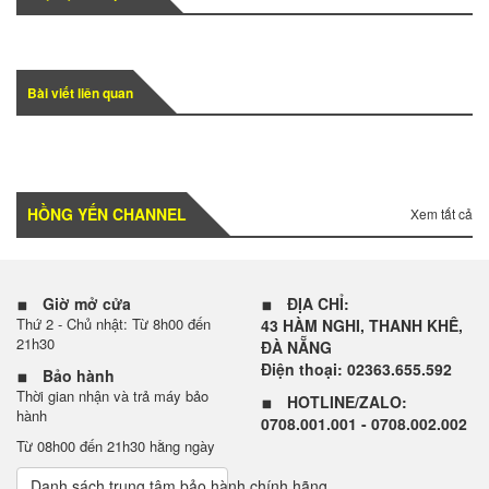
Bài viết liên quan
HỒNG YẾN CHANNEL
Xem tất cả
Giờ mở cửa
ĐỊA CHỈ:
Thứ 2 - Chủ nhật: Từ 8h00 đến
43 HÀM NGHI, THANH KHÊ,
21h30
ĐÀ NẴNG
Điện thoại: 02363.655.592
Bảo hành
Thời gian nhận và trả máy bảo
HOTLINE/ZALO:
hành
0708.001.001 - 0708.002.002
Từ 08h00 đến 21h30 hằng ngày
Danh sách trung tâm bảo hành chính hãng