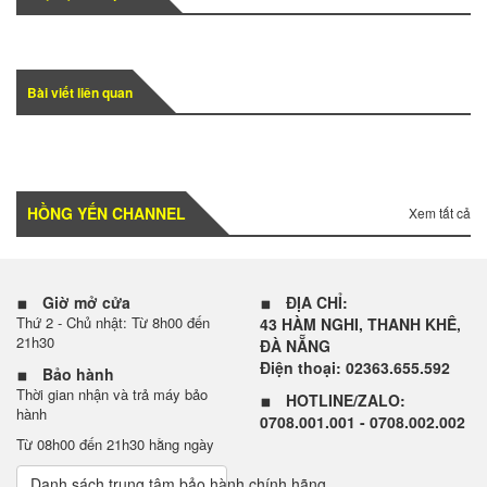
Bài viết liên quan
HỒNG YẾN CHANNEL
Xem tất cả
Giờ mở cửa
ĐỊA CHỈ:
Thứ 2 - Chủ nhật: Từ 8h00 đến
43 HÀM NGHI, THANH KHÊ,
21h30
ĐÀ NẴNG
Điện thoại: 02363.655.592
Bảo hành
Thời gian nhận và trả máy bảo
HOTLINE/ZALO:
hành
0708.001.001 - 0708.002.002
Từ 08h00 đến 21h30 hằng ngày
Danh sách trung tâm bảo hành chính hãng