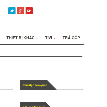
THIẾT BỊ KHÁC
TIVI
TRẢ GÓP
Phụ kiện liên quan