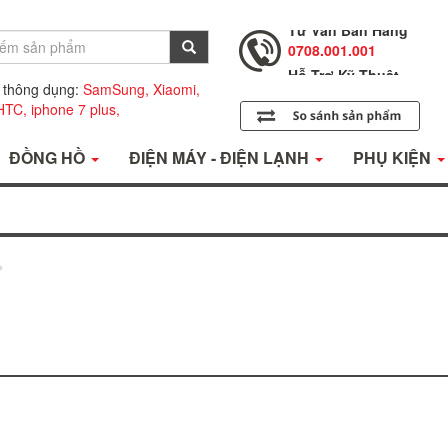
Tư Vấn Bán Hàng
0708.001.001
Hỗ Trợ Kỹ Thuật
0708.002.002
 thông dụng:
SamSung,
Xiaomi,
Tư Vấn Bán Hàng
HTC,
iphone 7 plus,
0708.001.001
ĐỒNG HỒ
ĐIỆN MÁY - ĐIỆN LẠNH
PHỤ KIỆN